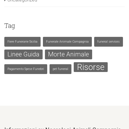
Tag
Fiere Funerarie Sicilia
Funerale Animale Compagnia
funeral services
Linee Guida
Morte Animale
Risorse
Pagamento Spese Funebri
pet funeral