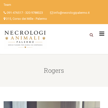
Team
091-476517 - 320 9788323
info@necrologipalermo.it
315, Corso dei Mille - Palermo
Rogers