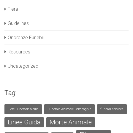
Fiera
Guidelines
Onoranze Funebri
Resources
Uncategorized
Tag
Fiere Funerarie Sicilia
Funerale Animale Compagnia
funeral services
Linee Guida
Morte Animale